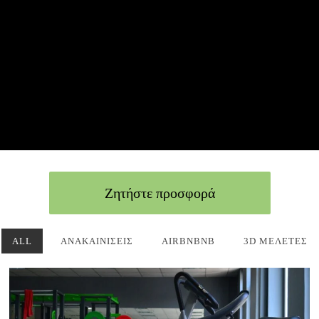
Ζητήστε προσφορά
ALL
ΑΝΑΚΑΙΝΊΣΕΙΣ
AIRBNBNB
3D ΜΕΛΈΤΕΣ