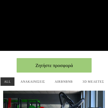
Ζητήστε προσφορά
ALL
ΑΝΑΚΑΙΝΊΣΕΙΣ
AIRBNBNB
3D ΜΕΛΈΤΕΣ