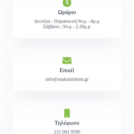
Ωράριο
Δευτέρα - Παρασκευή 9π.μ - 8μ.μ
Σάββατο : 9π.μ - 2.30μ,μ
Email
info@anakainisitora.gr
Τηλέφωνο
231 091 9590