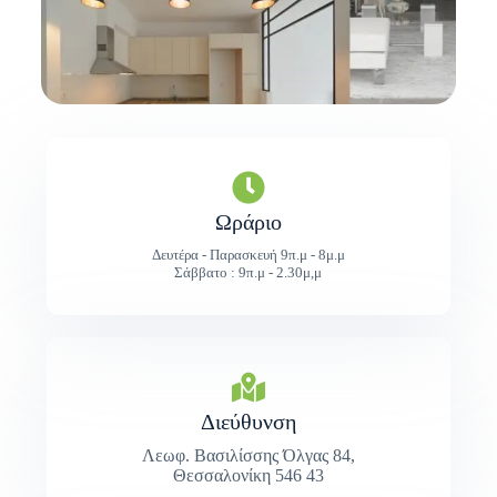
Ωράριο
Δευτέρα - Παρασκευή 9π.μ - 8μ.μ
Σάββατο : 9π.μ - 2.30μ,μ
Διεύθυνση
Λεωφ. Βασιλίσσης Όλγας 84,
Θεσσαλονίκη 546 43